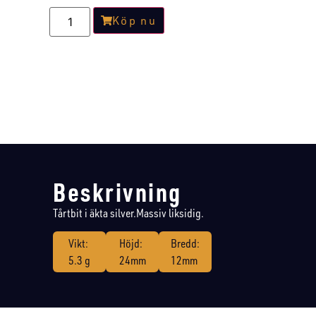
Köp nu
Beskrivning
Tårtbit i äkta silver.Massiv liksidig.
Vikt:
Höjd:
Bredd:
5.3 g
24mm
12mm