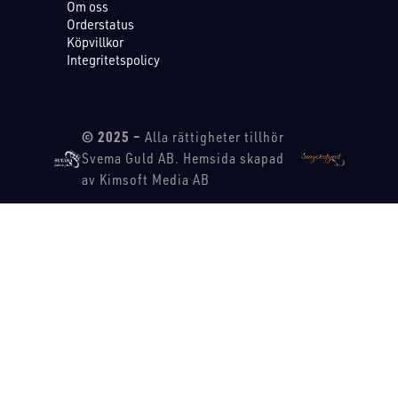
Om oss
Orderstatus
Köpvillkor
Integritetspolicy
© 2025 –
Alla rättigheter tillhör
Svema Guld AB. Hemsida skapad
av Kimsoft Media AB