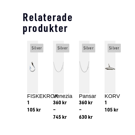
Relaterade
produkter
Silver
Silver
Silver
Silver
FISKEKROK
Venezia
Pansar
KORV
1
360
kr
360
kr
1
105
kr
–
–
105
kr
745
kr
630
kr
Lägg till i varukorg
Lägg till