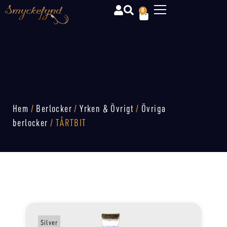
0
Hem
/
Berlocker
/
Yrken & Övrigt
/
Övriga
berlocker
/ TÅRTBIT
Silver