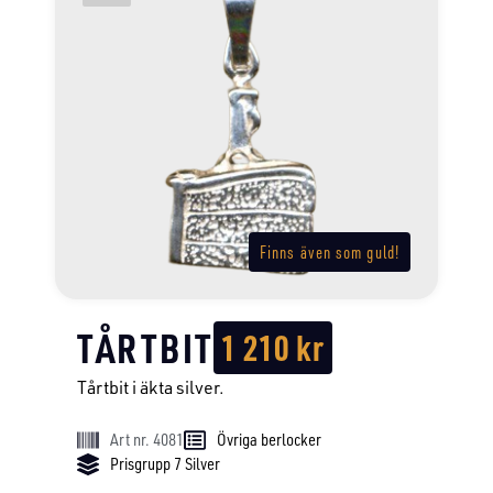
Finns även som guld!
TÅRTBIT
1 210
kr
Tårtbit i äkta silver.
Art nr. 4081
Övriga berlocker
Prisgrupp 7 Silver