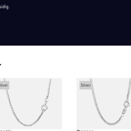
sidig.
r
ilver
Silver