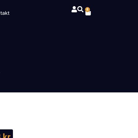
0
takt
T
8
kr