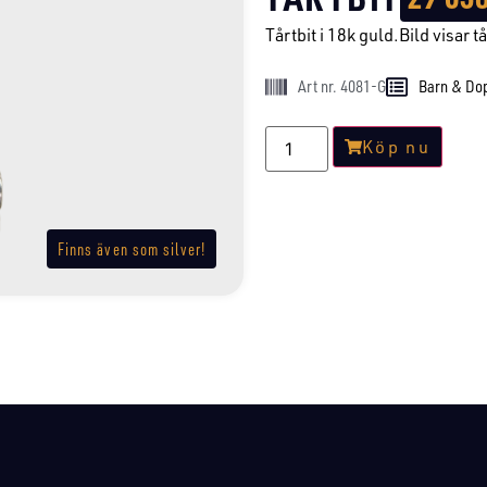
Tårtbit i 18k guld.Bild visar tår
Art nr. 4081-G
Barn & Do
Köp nu
Finns även som silver!