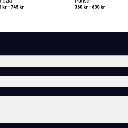
nezia
Pansar
0
kr
–
745
kr
360
kr
–
630
kr
Lägg till i varukorg
Lägg till i varukorg