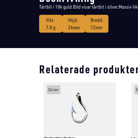
Tårtbit i 18k guld.Bild visar tårtbit i silver.Massiv lik
Vikt:
Höjd:
Bredd:
7.8 g
24mm
12mm
Relaterade produkte
Silver
S