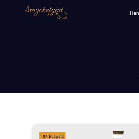
He
18K Rödguld