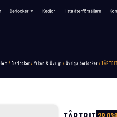
m
Berlocker
Kedjor
Hitta återförsäljare
Kon
Hem
/
Berlocker
/
Yrken & Övrigt
/
Övriga berlocker
/ TÅRTBI
TÅRTBIT
29 03