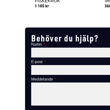
FISKEKROK
Ve
1 105
kr
36
Lägg till i varukorg
Behöver du hjälp?
Namn
E-post
Meddelande