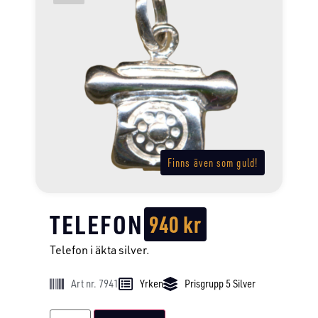
Finns även som guld!
TELEFON
940
kr
Telefon i äkta silver.
Art nr. 7941
Yrken
Prisgrupp 5 Silver