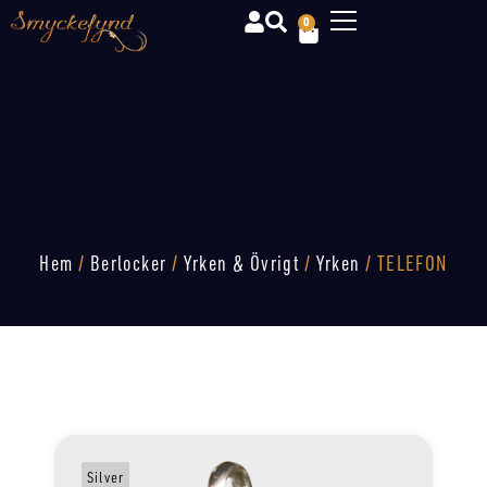
0
Hem
/
Berlocker
/
Yrken & Övrigt
/
Yrken
/ TELEFON
Silver