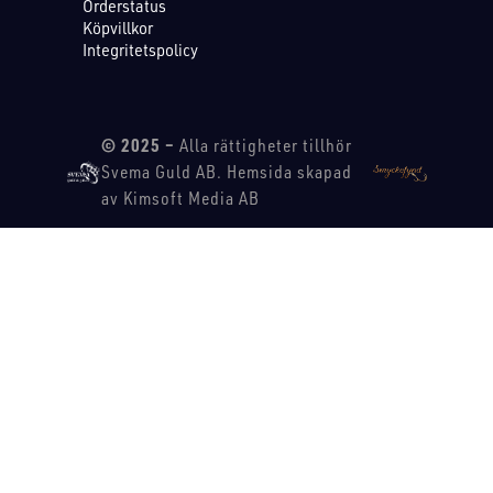
Orderstatus
Köpvillkor
Integritetspolicy
© 2025 –
Alla rättigheter tillhör
Svema Guld AB. Hemsida skapad
av Kimsoft Media AB