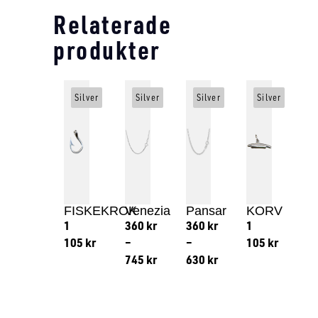
Relaterade
produkter
Silver
Silver
Silver
Silver
FISKEKROK
Venezia
Pansar
KORV
1
360
kr
360
kr
1
105
kr
–
–
105
kr
745
kr
630
kr
Lägg till i varukorg
Lägg till
Lägg till i varukorg
Lägg till i varukorg