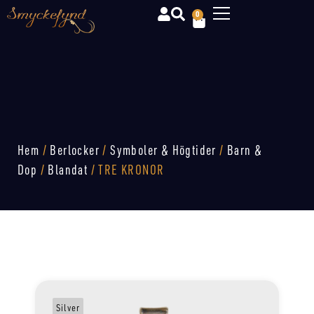
0
Hem
/
Berlocker
/
Symboler & Högtider
/
Barn &
Dop
/
Blandat
/ TRE KRONOR
Silver