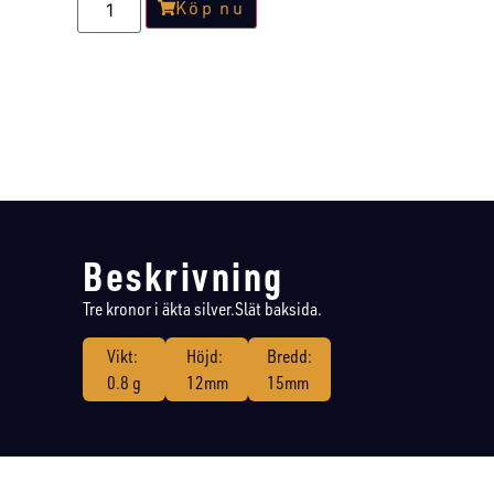
Köp nu
Beskrivning
Tre kronor i äkta silver.Slät baksida.
Vikt:
Höjd:
Bredd:
0.8 g
12mm
15mm