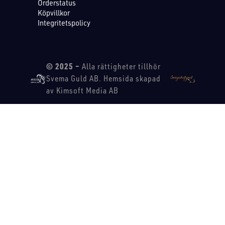
Orderstatus
Köpvillkor
Integritetspolicy
© 2025 –
Alla rättigheter tillhör
Svema Guld AB. Hemsida skapad
av Kimsoft Media AB