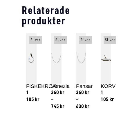
Relaterade
produkter
Silver
Silver
Silver
Silver
FISKEKROK
Venezia
Pansar
KORV
1
360
kr
360
kr
1
105
kr
–
–
105
kr
745
kr
630
kr
Lägg till i varukorg
Lägg till
Lägg till i varukorg
Lägg till i varukorg