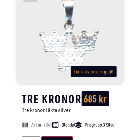
Finns även som guld!
TRE KRONOR
685
kr
Tre kronor i äkta silver.
Art nr. 7841
Blandat
Prisgrupp 3 Silver