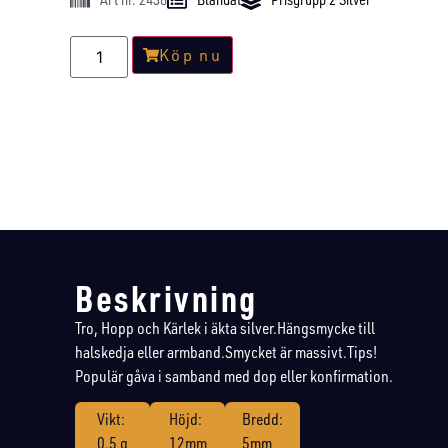
Köp nu
Beskrivning
Tro, Hopp och Kärlek i äkta silver.Hängsmycke till
halskedja eller armband.Smycket är massivt.Tips!
Populär gåva i samband med dop eller konfirmation.
Vikt:
Höjd:
Bredd:
0.5 g
12mm
5mm