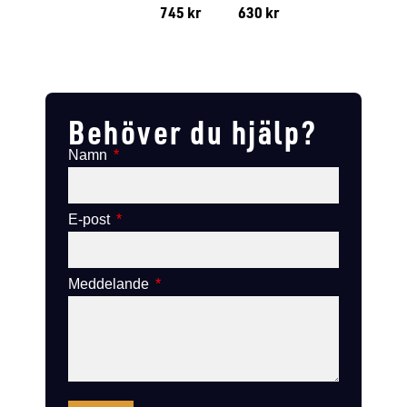
745
kr
630
kr
Lägg till i varukorg
Lägg till
Lägg till i varukorg
Lägg till i varukorg
Behöver du hjälp?
Namn
E-post
Meddelande