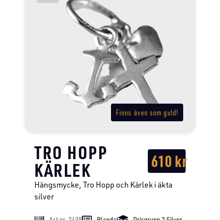
Finns även som guld!
TRO HOPP
610
kr
KÄRLEK
Hängsmycke, Tro Hopp och Kärlek i äkta
silver
Art nr. 2438
Blandat
Prisgrupp 2 Silver