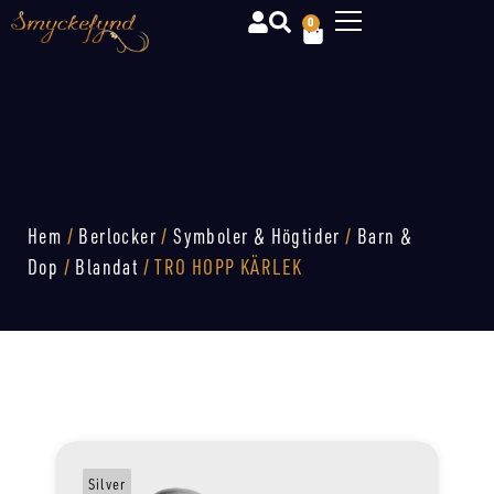
0
Hem
/
Berlocker
/
Symboler & Högtider
/
Barn &
Dop
/
Blandat
/ TRO HOPP KÄRLEK
Silver