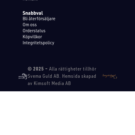
Snabbval
Bli återförsäljare
Om oss
Orderstatus
Köpvillkor
Integritetspolicy
© 2025 –
Alla rättigheter tillhör
Svema Guld AB. Hemsida skapad
av Kimsoft Media AB