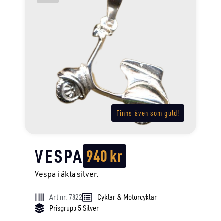
Finns även som guld!
VESPA
940
kr
Vespa i äkta silver.
Art nr. 7822
Cyklar & Motorcyklar
Prisgrupp 5 Silver