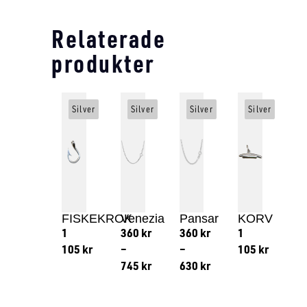
Relaterade
produkter
Silver
Silver
Silver
Silver
FISKEKROK
Venezia
Pansar
KORV
1
360
kr
360
kr
1
105
kr
–
–
105
kr
745
kr
630
kr
Lägg till i varukorg
Lägg till