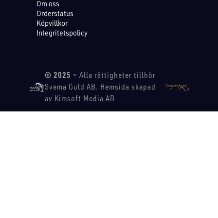
Om oss
Orderstatus
Köpvillkor
Integritetspolicy
© 2025 –
Alla rättigheter tillhör
Svema Guld AB. Hemsida skapad
av Kimsoft Media AB