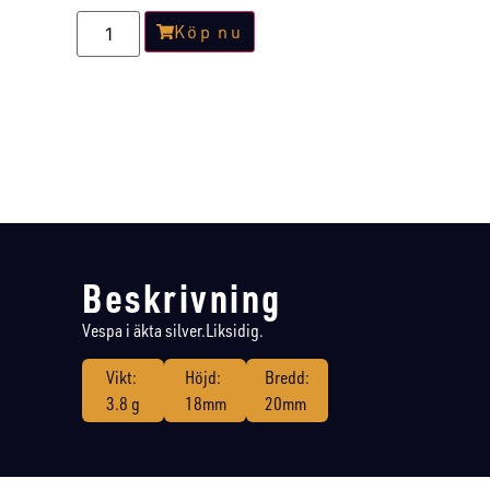
Köp nu
Beskrivning
Vespa i äkta silver.Liksidig.
Vikt:
Höjd:
Bredd:
3.8 g
18mm
20mm