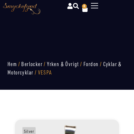
0
Hem
/
Berlocker
/
Yrken & Övrigt
/
Fordon
/
Cyklar &
Motorcyklar
/ VESPA
Silver