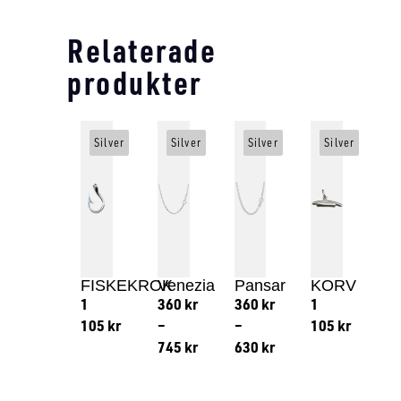
Relaterade
produkter
Silver
Silver
Silver
Silver
FISKEKROK
Venezia
Pansar
KORV
1
360
kr
360
kr
1
105
kr
–
–
105
kr
745
kr
630
kr
Lägg till i varukorg
Lägg till