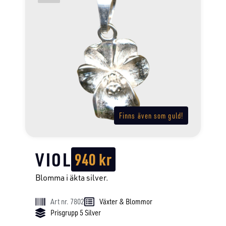
Finns även som guld!
VIOL
940
kr
Blomma i äkta silver.
Art nr. 7802
Växter & Blommor
Prisgrupp 5 Silver