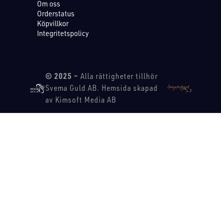
Om oss
Orderstatus
Köpvillkor
Integritetspolicy
© 2025 –
Alla rättigheter tillhör
Svema Guld AB. Hemsida skapad
av Kimsoft Media AB