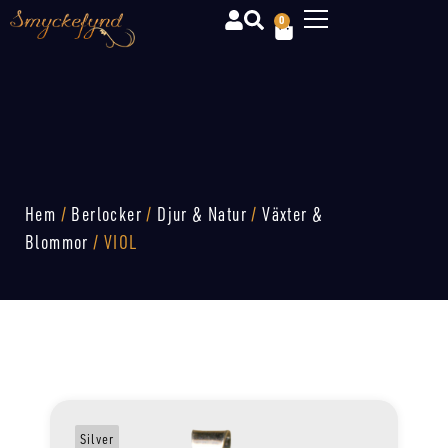
0
Hem
/
Berlocker
/
Djur & Natur
/
Växter &
Blommor
/ VIOL
Silver