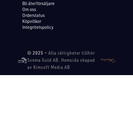
Bli återförsäljare
Om oss
Orderstatus
Köpvillkor
Integritetspolicy
© 2025 –
Alla rättigheter tillhör
Svema Guld AB. Hemsida skapad
av Kimsoft Media AB