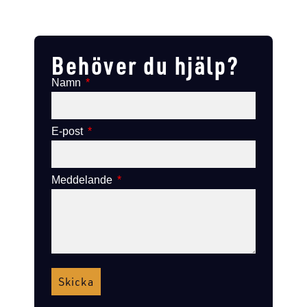
Lägg till i varukorg
Lägg till
Lägg till i varukorg
Lägg till i varukorg
Behöver du hjälp?
Namn
E-post
Meddelande
Skicka