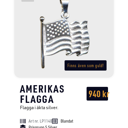
Finns även som guld!
AMERIKAS
940
kr
FLAGGA
Flagga i äkta silver.
Art nr. LP1140
Blandat
Prisgrupp 5 Silver