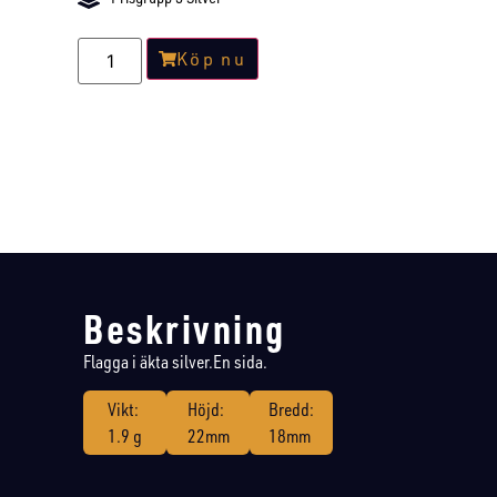
Köp nu
Beskrivning
Flagga i äkta silver.En sida.
Vikt:
Höjd:
Bredd:
1.9 g
22mm
18mm