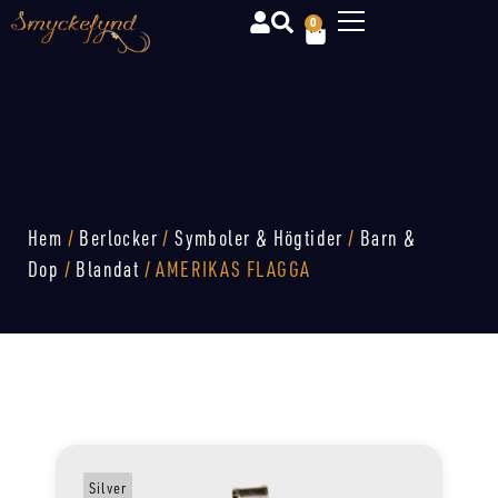
0
Hem
/
Berlocker
/
Symboler & Högtider
/
Barn &
Dop
/
Blandat
/ AMERIKAS FLAGGA
Silver