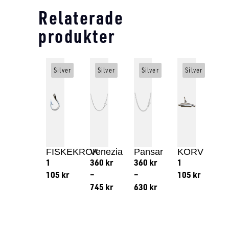
Relaterade
produkter
Silver
Silver
Silver
Silver
FISKEKROK
Venezia
Pansar
KORV
1
360
kr
360
kr
1
105
kr
–
–
105
kr
745
kr
630
kr
Lägg till i varukorg
Lägg till
Lägg till i varukorg
Lägg till i varukorg