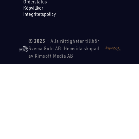
Orderstatus
Köpvillkor
Integritetspolicy
© 2025 –
Alla rättigheter tillhör
Svema Guld AB. Hemsida skapad
av Kimsoft Media AB