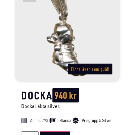
Finns även som guld!
DOCKA
940
kr
Docka i äkta silver.
Art nr. 7931
Blandat
Prisgrupp 5 Silver