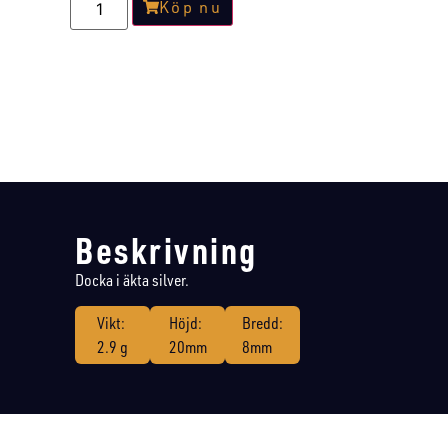
Köp nu
Beskrivning
Docka i äkta silver.
Vikt:
Höjd:
Bredd:
2.9 g
20mm
8mm