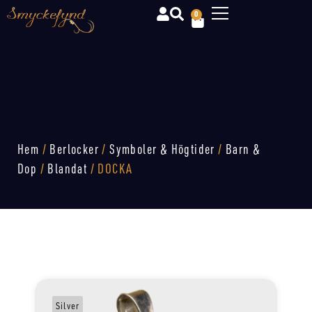
0
Hem
/
Berlocker
/
Symboler & Högtider
/
Barn &
Dop
/
Blandat
/ DOCKA
Silver