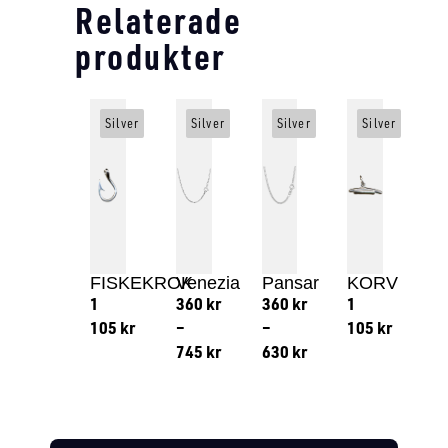
Relaterade
produkter
Silver
Silver
Silver
Silver
FISKEKROK
Venezia
Pansar
KORV
1
360
kr
360
kr
1
105
kr
–
–
105
kr
745
kr
630
kr
Lägg till i varukorg
Lägg till
Lägg till i varukorg
Lägg till i varukorg