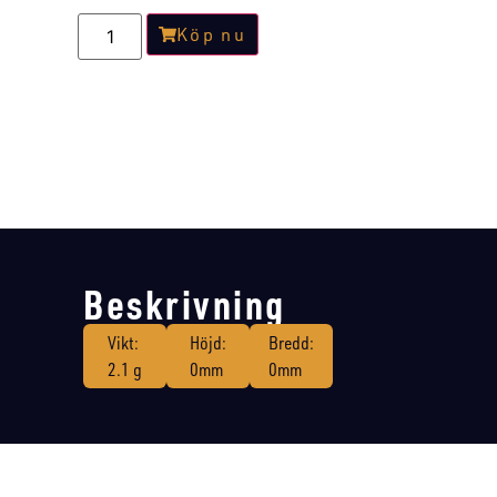
Köp nu
Beskrivning
Vikt:
Höjd:
Bredd:
2.1 g
0mm
0mm