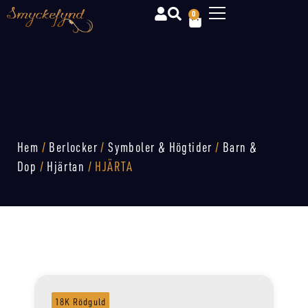
0
Hem
/
Berlocker
/
Symboler & Högtider
/
Barn &
Dop
/
Hjärtan
/ HJÄRTA
18K Rödguld