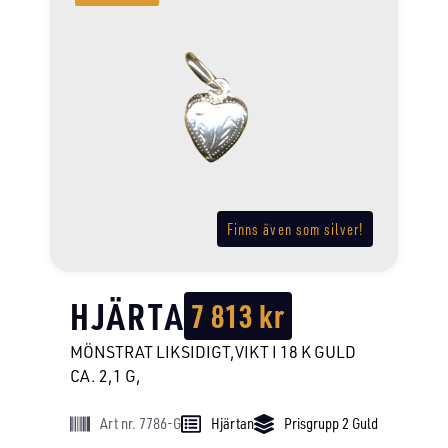
Finns även som silver!
HJÄRTA
7 813
kr
MÖNSTRAT LIKSIDIGT,VIKT I 18 K GULD
CA. 2,1 G,
Art nr. 7786-G
Hjärtan
Prisgrupp 2 Guld