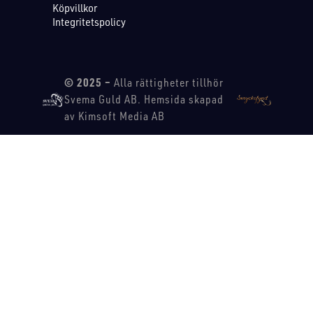
Köpvillkor
Integritetspolicy
© 2025 –
Alla rättigheter tillhör
Svema Guld AB. Hemsida skapad
av Kimsoft Media AB