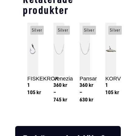
produkter
Silver
Silver
Silver
Silver
FISKEKROK
Venezia
Pansar
KORV
1
360
kr
360
kr
1
105
kr
–
–
105
kr
745
kr
630
kr
Lägg till i varukorg
Lägg till
Lägg till i varukorg
Lägg till i varukorg