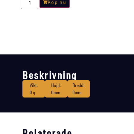
Köp nu
Beskrivning
Vikt:
Höjd:
Bredd:
0 g
0mm
0mm
Relaterade