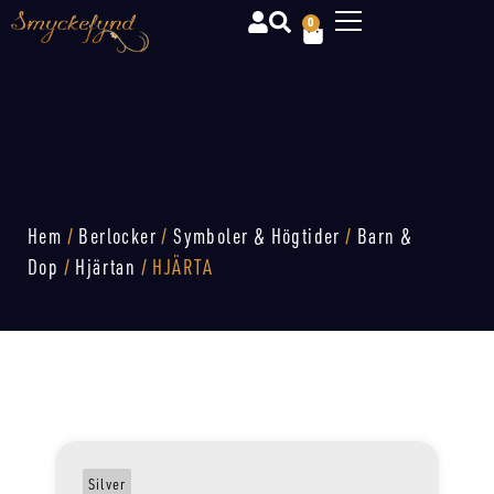
0
Hem
/
Berlocker
/
Symboler & Högtider
/
Barn &
Dop
/
Hjärtan
/ HJÄRTA
Silver