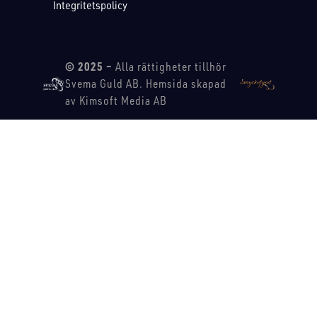
Integritetspolicy
© 2025 –
Alla rättigheter tillhör
Svema Guld AB. Hemsida skapad
av Kimsoft Media AB