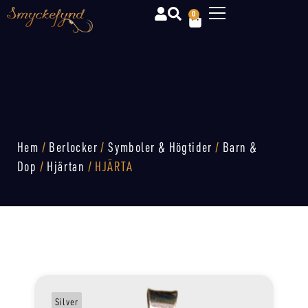
0
Hem
/
Berlocker
/
Symboler & Högtider
/
Barn &
Dop
/
Hjärtan
/ HJÄRTA
Silver