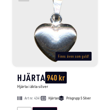
Finns även som guld!
HJÄRTA
940
kr
Hjärta i äkta silver
Art nr. 4341
Hjärtan
Prisgrupp 5 Silver