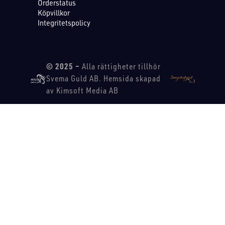
Orderstatus
Köpvillkor
Integritetspolicy
© 2025 –
Alla rättigheter tillhör
Svema Guld AB. Hemsida skapad
av Kimsoft Media AB