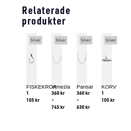
Relaterade
produkter
Silver
Silver
Silver
Silver
FISKEKROK
Venezia
Pansar
KORV
1
360
kr
360
kr
1
105
kr
–
–
105
kr
745
kr
630
kr
Lägg till i varukorg
Lägg till
Lägg till i varukorg
Lägg till i varukorg