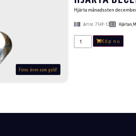
Hjärta månadssten december 
Art nr. 7149-12
Hjärtan
,
M
Köp nu
Finns även som guld!