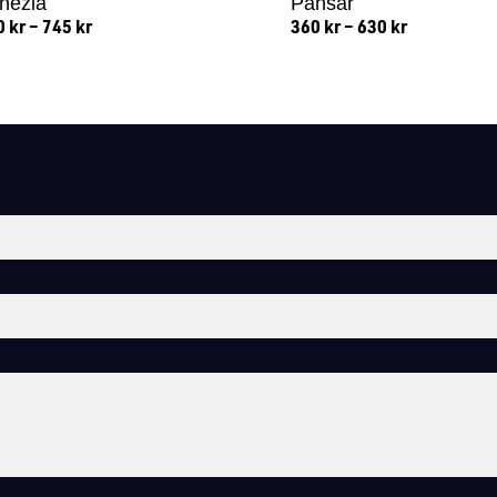
nezia
Pansar
0
kr
–
745
kr
360
kr
–
630
kr
Lägg till i varukorg
Lägg till i varukorg