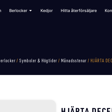
m
Berlocker
Kedjor
Hitta återförsäljare
Kon
erlocker
/
Symboler & Högtider
/
Månadsstenar
/ HJÄRTA DE
HJÄRTA DEC