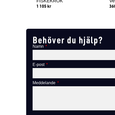
FISKEKROK
Ve
1 105
kr
36
Lägg till i varukorg
Behöver du hjälp?
Namn
E-post
Meddelande