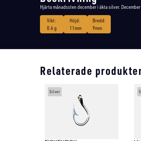
Hjärta månadssten december i äkta silver. December
Vikt:
Höjd:
Bredd:
0.6 g
11mm
9mm
Relaterade produkte
Silver
S