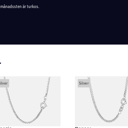
 månadssten är turkos.
r
ilver
Silver