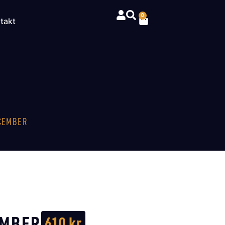
0
takt
CEMBER
EMBER
610
kr