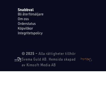
Snabbval
Bli återförsäljare
Om oss
Orderstatus
Köpvillkor
Integritetspolicy
© 2025 –
Alla rättigheter tillhör
Svema Guld AB. Hemsida skapad
av Kimsoft Media AB