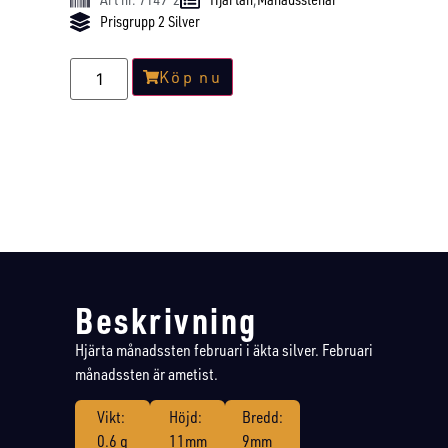
Prisgrupp 2 Silver
Köp nu
Beskrivning
Hjärta månadssten februari i äkta silver. Februari
månadssten är ametist.
Vikt:
Höjd:
Bredd:
0.6 g
11mm
9mm