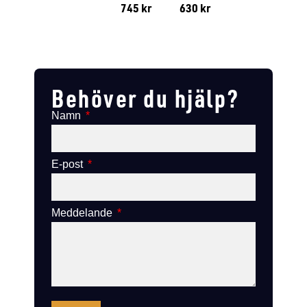
745
kr
630
kr
Lägg till i varukorg
Lägg till
Lägg till i varukorg
Lägg till i varukorg
Behöver du hjälp?
Namn
E-post
Meddelande