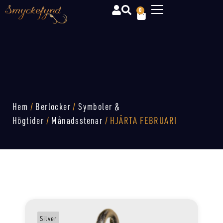
0
Hem
/
Berlocker
/
Symboler &
Högtider
/
Månadsstenar
/ HJÄRTA FEBRUARI
Silver