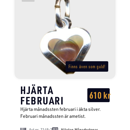
Finns även som guld!
HJÄRTA
610
kr
FEBRUARI
Hjärta månadssten februari i äkta silver.
Februari månadssten är ametist.
Art nr. 7149-2
Hjärtan
,
Månadsstenar