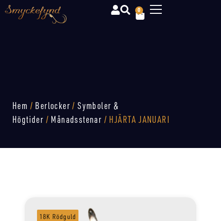
0
Hem
/
Berlocker
/
Symboler &
Högtider
/
Månadsstenar
/ HJÄRTA JANUARI
18K Rödguld