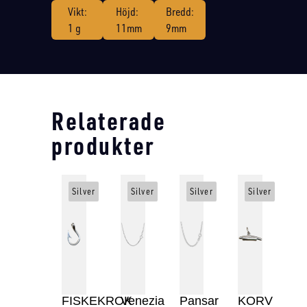
Vikt:
Höjd:
Bredd:
1 g
11mm
9mm
Relaterade
produkter
Silver
Silver
Silver
Silver
FISKEKROK
Venezia
Pansar
KORV