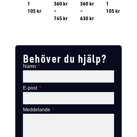
1
360
kr
360
kr
1
105
kr
–
–
105
kr
745
kr
630
kr
Lägg till i varukorg
Lägg till
Lägg till i varukorg
Lägg till i varukorg
Behöver du hjälp?
Namn
E-post
Meddelande