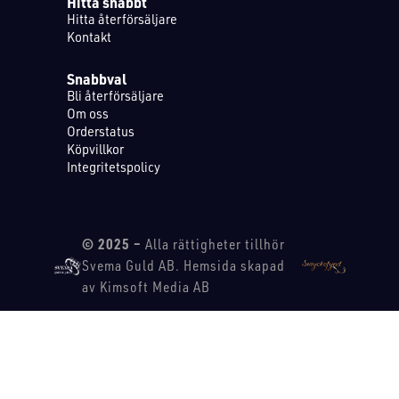
Hitta snabbt
Hitta återförsäljare
Kontakt
Snabbval
Bli återförsäljare
Om oss
Orderstatus
Köpvillkor
Integritetspolicy
© 2025 –
Alla rättigheter tillhör
Svema Guld AB. Hemsida skapad
av Kimsoft Media AB