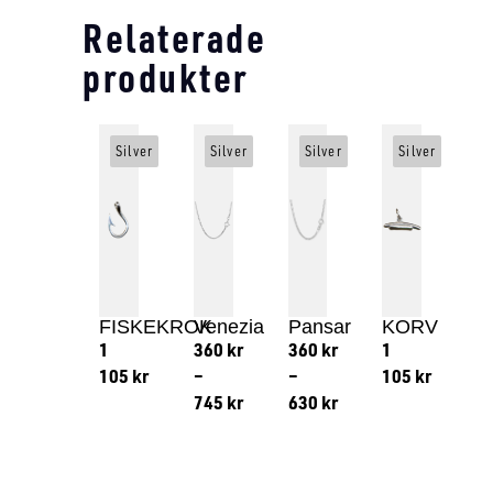
Relaterade
produkter
Silver
Silver
Silver
Silver
FISKEKROK
Venezia
Pansar
KORV
1
360
kr
360
kr
1
105
kr
–
–
105
kr
745
kr
630
kr
Lägg till i varukorg
Lägg till
Lägg till i varukorg
Lägg till i varukorg