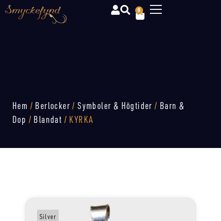
0
Hem
/
Berlocker
/
Symboler & Högtider
/
Barn &
Dop
/
Blandat
/ KYRKA
Silver