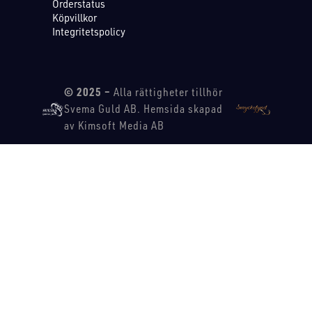
Orderstatus
Köpvillkor
Integritetspolicy
© 2025 –
Alla rättigheter tillhör
Svema Guld AB. Hemsida skapad
av Kimsoft Media AB