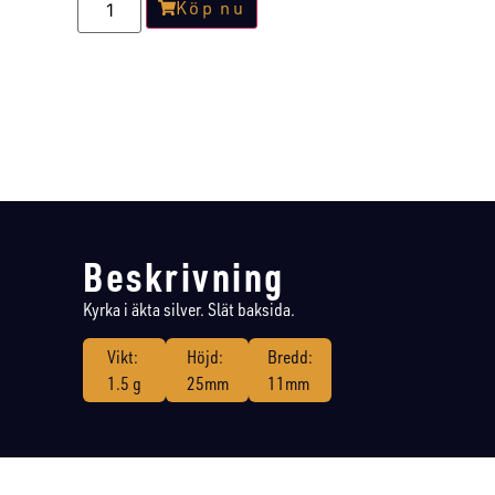
Köp nu
Beskrivning
Kyrka i äkta silver. Slät baksida.
Vikt:
Höjd:
Bredd:
1.5 g
25mm
11mm