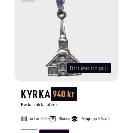
Finns även som guld!
KYRKA
940
kr
Kyrka i äkta silver.
Art nr. 8238
Blandat
Prisgrupp 5 Silver