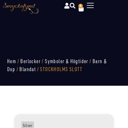
0
Hem
/
Berlocker
/
Symboler & Högtider
/
Barn &
Dop
/
Blandat
/ STOCKHOLMS SLOTT
Silver