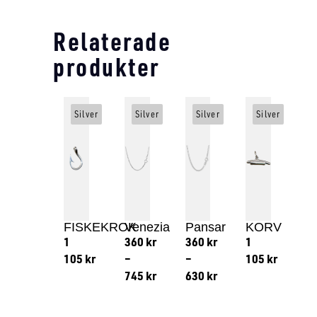
Relaterade
produkter
Silver
Silver
Silver
Silver
FISKEKROK
Venezia
Pansar
KORV
1
360
kr
360
kr
1
105
kr
–
–
105
kr
745
kr
630
kr
Lägg till i varukorg
Lägg till