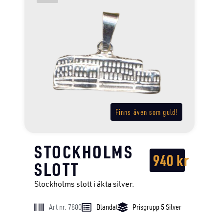
Finns även som guld!
STOCKHOLMS
940
kr
SLOTT
Stockholms slott i äkta silver.
Art nr. 7880
Blandat
Prisgrupp 5 Silver