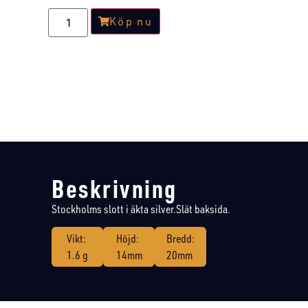
Köp nu
Beskrivning
Stockholms slott i äkta silver.Slät baksida.
Vikt:
Höjd:
Bredd:
1.6 g
14mm
20mm