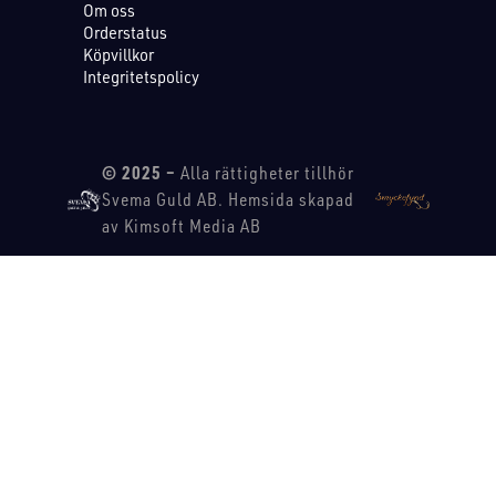
Om oss
Orderstatus
Köpvillkor
Integritetspolicy
© 2025 –
Alla rättigheter tillhör
Svema Guld AB. Hemsida skapad
av Kimsoft Media AB